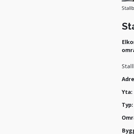
Stall
St
Elko
områ
Stal
Adre
Yta:
Typ
Omr
Byg