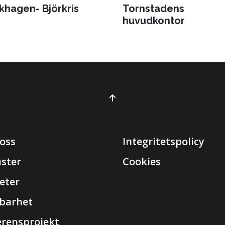
khagen- Björkris
Tornstadens
huvudkontor
oss
Integritetspolicy
nster
Cookies
eter
lbarhet
erensprojekt