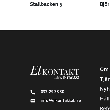
Stallbacken 5
Björ
Om 
Tjä
Nyh
033-29 38 30
Hål
info@elkontaktab.se
Ref