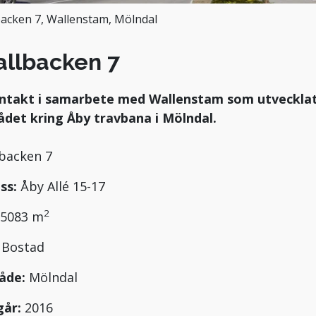
backen 7, Wallenstam, Mölndal
allbacken 7
ntakt i samarbete med Wallenstam som utveckla
det kring Åby travbana i Mölndal.
lbacken 7
ss:
Åby Allé 15-17
2
5083 m
:
Bostad
åde:
Mölndal
går:
2016