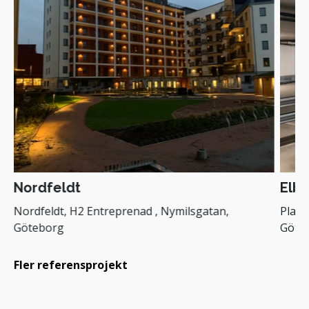
Nordfeldt
Elbi
Nordfeldt, H2 Entreprenad , Nymilsgatan,
Platz
Göteborg
Göte
Fler referensprojekt