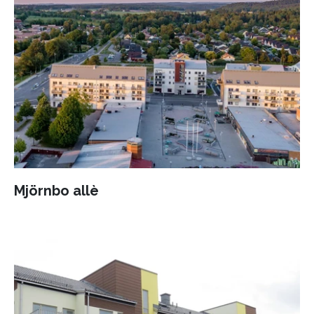
Mjörnbo allè